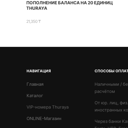
ПОПОЛНЕНИЕ БАЛАНСА НА 20 ЕДИНИЦ
THURAYA
21,350
₸
НАВИГАЦИЯ
СПОСОБЫ ОПЛА
Главная
Наличными / б
расчётом
Каталог
От юр. лиц, физ
VIP-номера Thuraya
иностранных к
ONLINE-Магазин
Через банки Kas