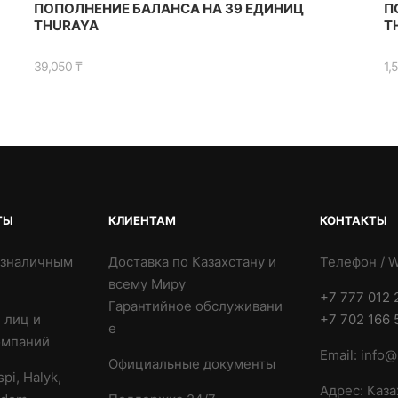
ПОПОЛНЕНИЕ БАЛАНСА НА 39 ЕДИНИЦ
П
THURAYA
T
39,050
₸
1,
ТЫ
КЛИЕНТАМ
КОНТАКТЫ
езналичным
Доставка по Казахстану и
Телефон / 
всему Миру
+7 777 012 
Гарантийное обслуживани
. лиц и
+7 702 166 
е
омпаний
Email: info@
Официальные документы
pi, Halyk,
Адрес: Казах