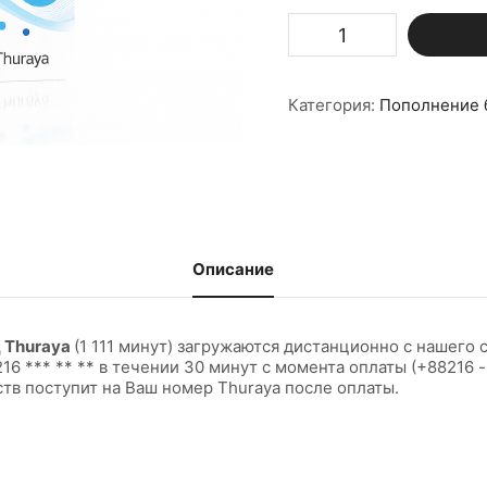
Количество
товара
Пополнение
баланса
на
Категория:
Пополнение 
1
000
единиц
Thuraya
Описание
 Thuraya
(1 111 минут) загружаются дистанционно с нашего 
16 *** ** ** в течении 30 минут с момента оплаты (+88216
тв поступит на Ваш номер Thuraya после оплаты.