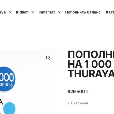
aya
Iridium
Inmarsat
Пополнить баланс
Кат
ПОПОЛН
НА 1 00
THURAY
629,500
₸
7 в наличии